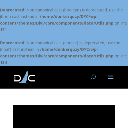
Deprecated
: Non-canonical cast (boolean) is deprecated, use the
(bool) cast instead in
/home/dunkerquzy/DYC/wp-
content/themes/Divi/core/components/data/Utils.php
on line
131
Deprecated
: Non-canonical cast (double) is deprecated, use the
(float) cast instead in
/home/dunkerquzy/DYC/wp-
content/themes/Divi/core/components/data/Utils.php
on line
134