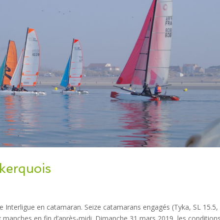
kerquois
e Interligue en catamaran. Seize catamarans engagés (Tyka, SL 15.5,
ux manches en fin d’après-midi. Dimanche 31 mars 2019, les condition